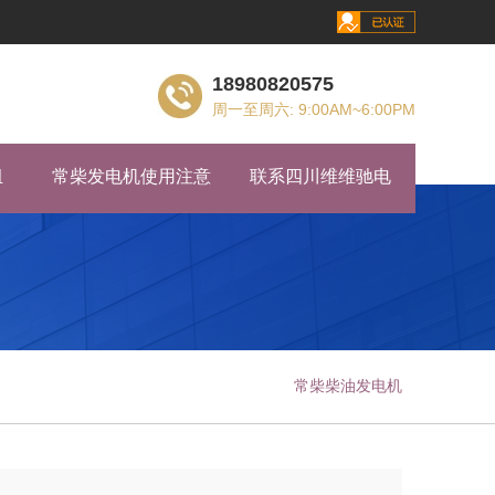
18980820575
周一至周六: 9:00AM~6:00PM
组
常柴发电机使用注意
联系四川维维驰电
常柴柴油发电机