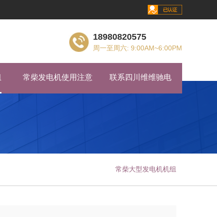
18980820575
周一至周六: 9:00AM~6:00PM
组
常柴发电机使用注意
联系四川维维驰电
常柴大型发电机机组